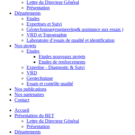
Lettre du Directeur Général
Présentation
Départements
Etudes
Expertises et Suivi
Géotechnique(engineering& assistance aux essais )
VRD et Topographie
Laboratoire d’essais de qualité et identification
Nos projets
Etudes
Etudes nouveaux projets
Etudes de renforcements
Expertise - Diagnostic & Suivi
VRD
Geotechnique
Essais et contrôle qualité
Nos publications
Nos partenaires
Contact
Accueil
Présentation du BET
Lettre du Directeur Général
Présentation
Départements