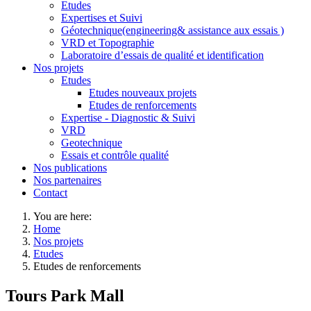
Etudes
Expertises et Suivi
Géotechnique(engineering& assistance aux essais )
VRD et Topographie
Laboratoire d’essais de qualité et identification
Nos projets
Etudes
Etudes nouveaux projets
Etudes de renforcements
Expertise - Diagnostic & Suivi
VRD
Geotechnique
Essais et contrôle qualité
Nos publications
Nos partenaires
Contact
You are here:
Home
Nos projets
Etudes
Etudes de renforcements
Tours Park Mall