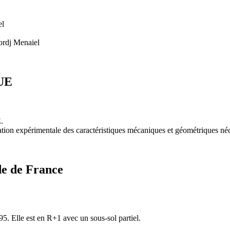
el
ordj Menaiel
UE
E.
ation expérimentale des caractéristiques mécaniques et géométriques néc
de de France
5. Elle est en R+1 avec un sous-sol partiel.